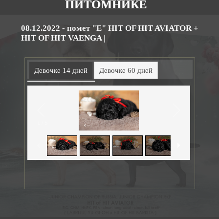
ПИТОМНИКЕ
08.12.2022 - помет "E
" HIT OF HIT AVIATOR +
HIT OF HIT VAENGA
|
Девочке 14 дней
Девочке 60 дней
Fatal
error:
Could
not
extract
a stage
height
from
1
/
5
the
CSS.
Traced
height:
0px.